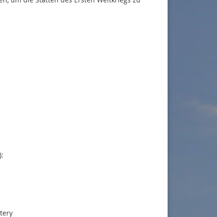
:
tery