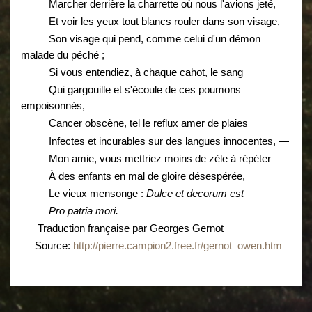
Marcher derrière la charrette où nous l'avions jeté,
Et voir les yeux tout blancs rouler dans son visage,
Son visage qui pend, comme celui d'un démon
malade du péché ;
Si vous entendiez, à chaque cahot, le sang
Qui gargouille et s'écoule de ces poumons
empoisonnés,
Cancer obscène, tel le reflux amer de plaies
Infectes et incurables sur des langues innocentes, —
Mon amie, vous mettriez moins de zèle à répéter
À des enfants en mal de gloire désespérée,
Le vieux mensonge :
Dulce
et
decorum
est
Pro
patria
mori
.
Traduction française par Georges Gernot
Source:
http://pierre.campion2.free.fr/gernot_owen.htm