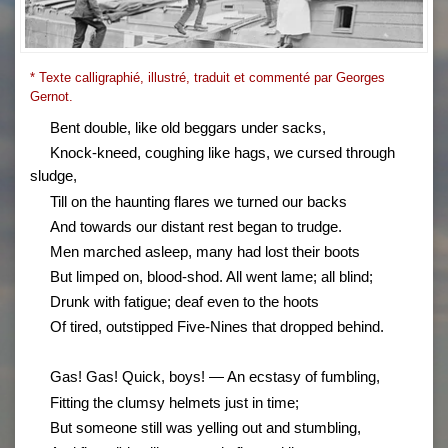
* Texte calligraphié, illustré, traduit et commenté par Georges
Gernot.
Bent double, like old beggars under sacks,
Knock-kneed, coughing like hags, we cursed through
sludge,
Till on the haunting flares we turned our backs
And towards our distant rest began to trudge.
Men marched asleep, many had lost their boots
But limped on, blood-shod. All went lame; all blind;
Drunk with fatigue; deaf even to the hoots
Of tired, outstipped Five-Nines that dropped behind.
Gas! Gas! Quick, boys! — An ecstasy of fumbling,
Fitting the clumsy helmets just in time;
But someone still was yelling out and stumbling,